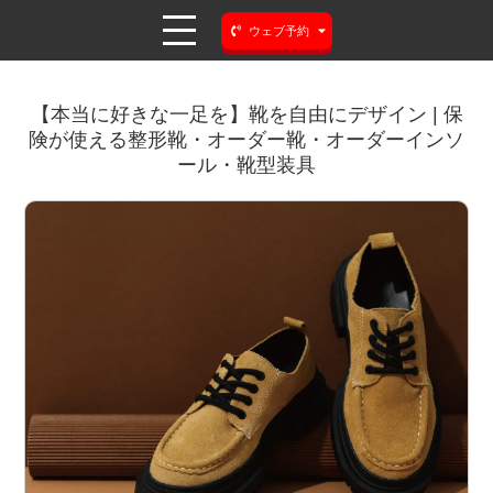
ウェブ予約
【本当に好きな一足を】靴を自由にデザイン | 保
険が使える整形靴・オーダー靴・オーダーインソ
ール・靴型装具